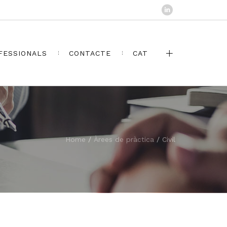
FESSIONALS
CONTACTE
CAT
Home
/
Àrees de pràctica
/
Civil