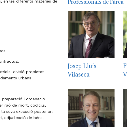
Professionals de l'àrea
, en les diferents matèries de
nes
ontractual
Josep Lluís
F
rials, divisió propietat
Vilaseca
V
endaments urbans
; preparació i ordenació
r raó de mort, codicils,
 la seva execució posterior:
i, adjudicació de béns.