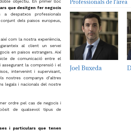
Professionals de l'àrea
doble objectiu. En primer lloc
ars
que desitgen fer negocis
s a despatxos professionals
 conjunt dels països europeus,
així com la nostra experiència,
garanteix al client un servei
gocis en països estrangers. Així
icle de comunicació entre el
s i assegurant la comprensió i el
Joel Buxeda
D
os, intervenint i supervisant,
els nostres companys d’altres
ns legals i nacionals del nostre
er ordre pel cas de negocis i
pòsit de qualsevol tipus de
es i particulars que tenen