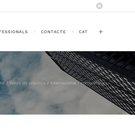
FESSIONALS
CONTACTE
CAT
me
/
Àrees de pràctica
/
Internacional i comunitària