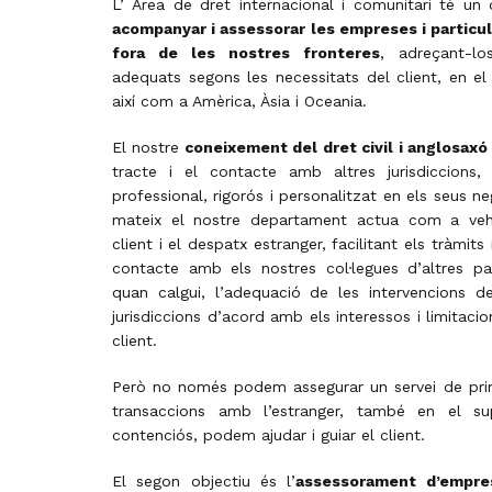
L’ Àrea de dret internacional i comunitari té un 
acompanyar i assessorar les empreses i particul
fora de les nostres fronteres
, adreçant-lo
adequats segons les necessitats del client, en el
així com a Amèrica, Àsia i Oceania.
El nostre
coneixement del dret civil i anglosaxó
tracte i el contacte amb altres jurisdiccions, 
professional, rigorós i personalitzat en els seus ne
mateix el nostre departament actua com a veh
client i el despatx estranger, facilitant els tràmit
contacte amb els nostres col·legues d’altres païs
quan calgui, l’adequació de les intervencions d
jurisdiccions d’acord amb els interessos i limitacio
client.
Però no només podem assegurar un servei de prim
transaccions amb l’estranger, també en el su
contenciós, podem ajudar i guiar el client.
El segon objectiu és l’
assessorament d’empres