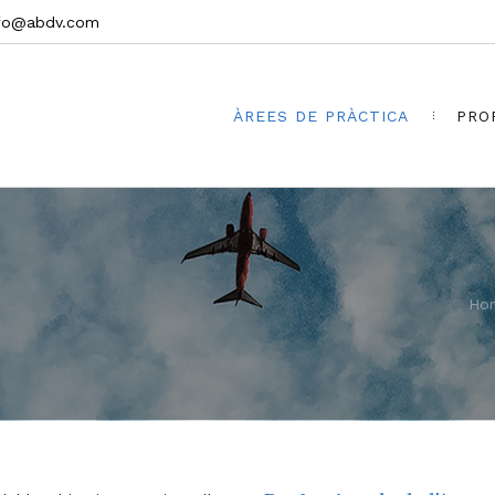
nfo@abdv.com
ÀREES DE PRÀCTICA
PRO
Ho