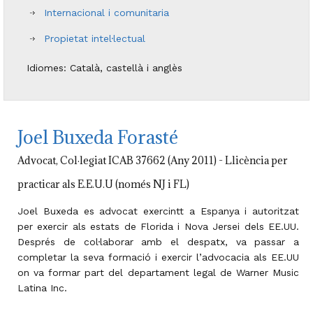
Internacional i comunitaria
Propietat intel·lectual
Idiomes: Català, castellà i anglès
Joel Buxeda Forasté
Advocat, Col·legiat ICAB 37662 (Any 2011) - Llicència per
practicar als E.E.U.U (només NJ i FL)
Joel Buxeda es advocat exercintt a Espanya i autoritzat
per exercir als estats de Florida i Nova Jersei dels EE.UU.
Després de col·laborar amb el despatx, va passar a
completar la seva formació i exercir l’advocacia als EE.UU
on va formar part del departament legal de Warner Music
Latina Inc.