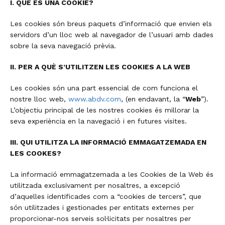
I. QUÈ ÉS UNA COOKIE?
Les cookies són breus paquets d’informació que envien els
servidors d’un lloc web al navegador de l’usuari amb dades
sobre la seva navegació prèvia.
II. PER A QUÈ S’UTILITZEN LES COOKIES A LA WEB
Les cookies són una part essencial de com funciona el
nostre lloc web,
www.abdv.com
, (en endavant, la “
Web
”).
L’objectiu principal de les nostres cookies és millorar la
seva experiència en la navegació i en futures visites.
III. QUI UTILITZA LA INFORMACIÓ EMMAGATZEMADA EN
LES COOKES?
La informació emmagatzemada a les Cookies de la Web és
utilitzada exclusivament per nosaltres, a excepció
d’aquelles identificades com a “cookies de tercers”, que
són utilitzades i gestionades per entitats externes per
proporcionar-nos serveis sol·licitats per nosaltres per