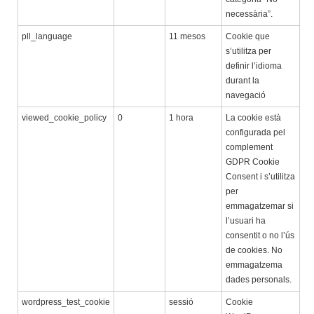
necessària”.
pll_language
11 mesos
Cookie que
s’utilitza per
definir l’idioma
durant la
navegació
viewed_cookie_policy
0
1 hora
La cookie està
configurada pel
complement
GDPR Cookie
Consent i s’utilitza
per
emmagatzemar si
l’usuari ha
consentit o no l’ús
de cookies. No
emmagatzema
dades personals.
wordpress_test_cookie
sessió
Cookie