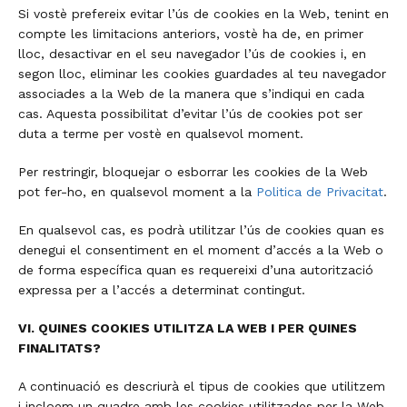
Si vostè prefereix evitar l’ús de cookies en la Web, tenint en
compte les limitacions anteriors, vostè ha de, en primer
lloc, desactivar en el seu navegador l’ús de cookies i, en
segon lloc, eliminar les cookies guardades al teu navegador
associades a la Web de la manera que s’indiqui en cada
cas. Aquesta possibilitat d’evitar l’ús de cookies pot ser
duta a terme per vostè en qualsevol moment.
Per restringir, bloquejar o esborrar les cookies de la Web
pot fer-ho, en qualsevol moment a la
Politica de Privacitat
.
En qualsevol cas, es podrà utilitzar l’ús de cookies quan es
denegui el consentiment en el moment d’accés a la Web o
de forma específica quan es requereixi d’una autorització
expressa per a l’accés a determinat contingut.
VI. QUINES COOKIES UTILITZA LA WEB I PER QUINES
FINALITATS?
A continuació es descriurà el tipus de cookies que utilitzem
i incloem un quadre amb les cookies utilitzades per la Web,