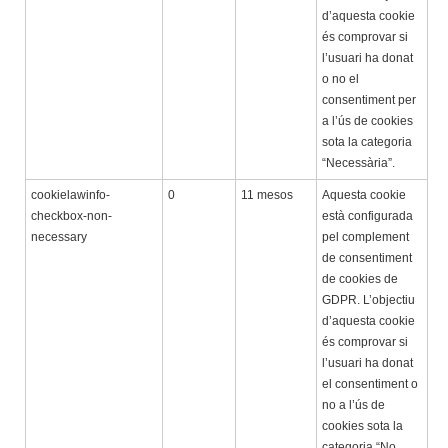
d’aquesta cookie
és comprovar si
l’usuari ha donat
o no el
consentiment per
a l’ús de cookies
sota la categoria
“Necessària”.
cookielawinfo-
0
11 mesos
Aquesta cookie
checkbox-non-
està configurada
necessary
pel complement
de consentiment
de cookies de
GDPR. L’objectiu
d’aquesta cookie
és comprovar si
l’usuari ha donat
el consentiment o
no a l’ús de
cookies sota la
categoria “No