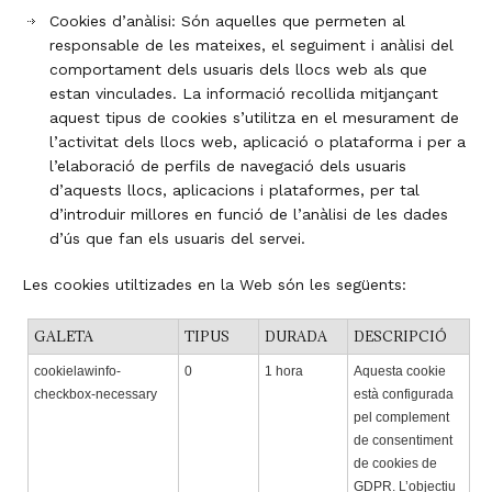
Cookies d’anàlisi: Són aquelles que permeten al
responsable de les mateixes, el seguiment i anàlisi del
comportament dels usuaris dels llocs web als que
estan vinculades. La informació recollida mitjançant
aquest tipus de cookies s’utilitza en el mesurament de
l’activitat dels llocs web, aplicació o plataforma i per a
l’elaboració de perfils de navegació dels usuaris
d’aquests llocs, aplicacions i plataformes, per tal
d’introduir millores en funció de l’anàlisi de les dades
d’ús que fan els usuaris del servei.
Les cookies utiltizades en la Web són les següents:
GALETA
TIPUS
DURADA
DESCRIPCIÓ
cookielawinfo-
0
1 hora
Aquesta cookie
checkbox-necessary
està configurada
pel complement
de consentiment
de cookies de
GDPR. L’objectiu