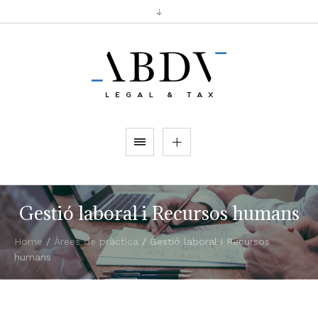
Gestió laboral i Recursos humans
Home
/
Àrees de pràctica
/
Gestió laboral i Recursos
humans