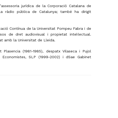
’assessoria jurídica de la Corporació Catalana de
 la ràdio pública de Catalunya; també ha dirigit
cació Contínua de la Universitat Pompeu Fabra i de
sos de dret audiovisual i propietat intel·lectual.
t amb la Universitat de Lleida.
t Plasencia (1981-1985),
despatx Vilaseca i Pujol
 i Economistes, SLP (1999-2002) i dSae Gabinet