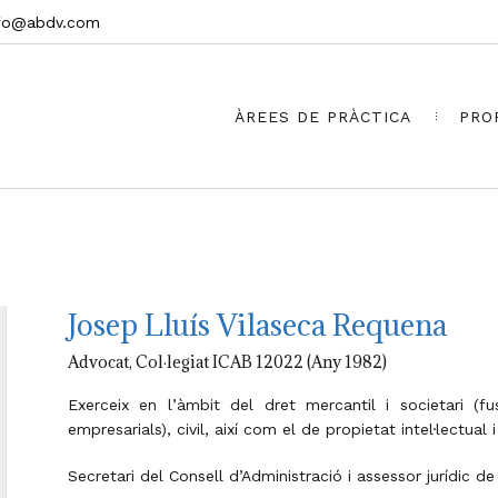
nfo@abdv.com
ÀREES DE PRÀCTICA
PRO
Josep Lluís Vilaseca Requena
Advocat, Col·legiat ICAB 12022 (Any 1982)
Exerceix en l’àmbit del dret mercantil i societari (f
empresarials), civil, així com el de propietat intel·lectual 
Secretari del Consell d’Administració i assessor jurídic d