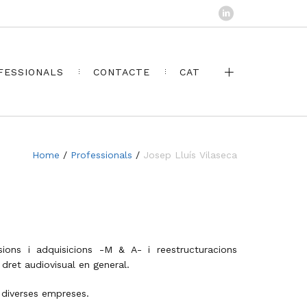
FESSIONALS
CONTACTE
CAT
Home
/
Professionals
/
Josep Lluís Vilaseca
usions i adquisicions -M & A- i reestructuracions
i dret audiovisual en general.
e diverses empreses.