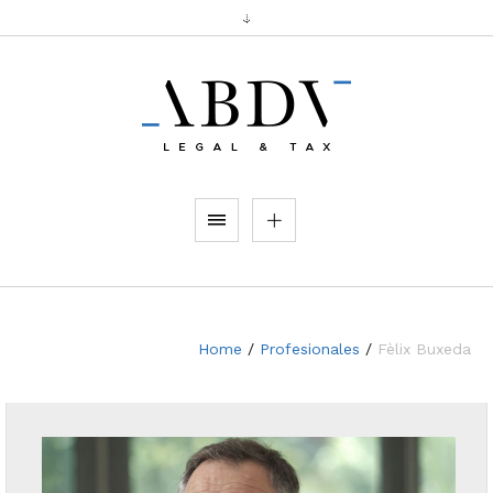
Home
/
Profesionales
/
Fèlix Buxeda