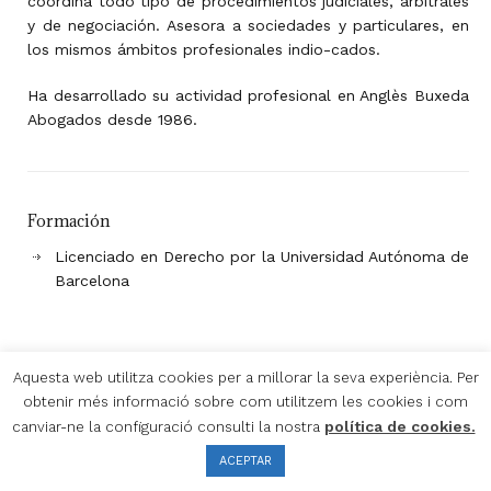
coordina todo tipo de procedimientos judiciales, arbitrales
y de negociación. Asesora a sociedades y particulares, en
los mismos ámbitos profesionales indio-cados.
Ha desarrollado su actividad profesional en Anglès Buxeda
Abogados desde 1986.
Formación
Licenciado en Derecho por la Universidad Autónoma de
Barcelona
Aquesta web utilitza cookies per a millorar la seva experiència. Per
obtenir més informació sobre com utilitzem les cookies i com
Aviso Legal
Política Privacidad
Política de Cookies
política de cookies.
canviar-ne la configuració consulti la nostra
ABDV LEGAL Y TAX, S.L.P. © 2019
ACEPTAR